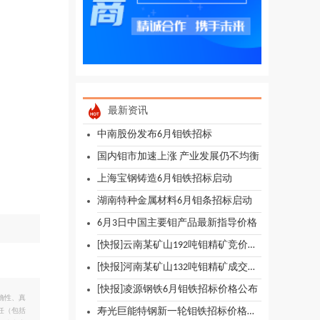
最新资讯
中南股份发布6月钼铁招标
国内钼市加速上涨 产业发展仍不均衡
上海宝钢铸造6月钼铁招标启动
湖南特种金属材料6月钼条招标启动
6月3日中国主要钼产品最新指导价格
[快报]云南某矿山192吨钼精矿竞价出货预告
[快报]河南某矿山132吨钼精矿成交价格快报
[快报]凌源钢铁6月钼铁招标价格公布
确性、真
寿光巨能特钢新一轮钼铁招标价格上涨
任（包括