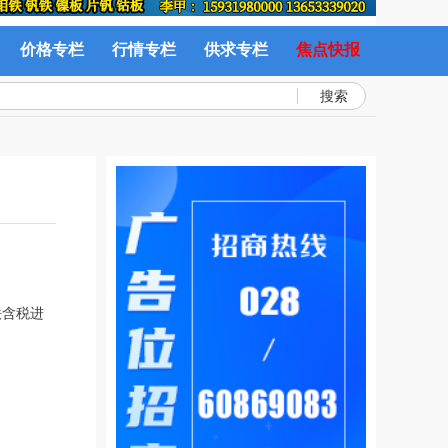
价格专栏
行情专栏
供求专栏
焦点快报
搜索
铁含税进