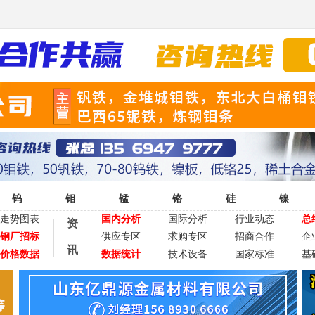
钨
钼
锰
铬
硅
镍
走势图表
国内分析
国际分析
行业动态
总
资
钢厂招标
供应专区
求购专区
招商合作
企
讯
价格数据
数据统计
技术设备
国家标准
基