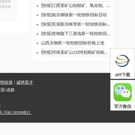
链接内容
[快报]江西某矿山钼精矿、氧化钼、钼酸铵出货价格
开相关链
[快报]南京钢铁新一轮钼铁招标启动
[快报]芜湖新兴铸管新一轮钼铁招标启动
[快报]首钢旗下三基地新一轮钼铁招标启动
山西太钢新一轮钼铁招标价格上涨
[快报]河南某矿山132吨钼精矿招标出货预告
APP下载
情链接
|
诚聘英才
国·成都
0
官方微信
2-20190811