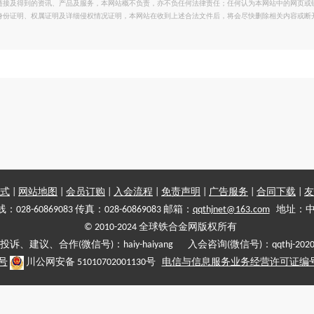
链接及得到的资讯、产品及服务，本网站概不负责，亦不负任何法律责任；任何认为本网站中的网页或
身份证明、权属证明及详细侵权情况证明，本网站在收到上述合法文件后，将会尽快删除相关内容或断
式
|
网站地图
|
会员订购
|
入会流程
|
免责声明
|
广告服务
|
合同下载
|
友
028-60869083 传真：028-60869083 邮箱：
qqthjnet@163.com
地址：中
© 2010-2024 全球铁合金网版权所有
投诉、建议、合作(微信号)：haiy-haiyang 入会咨询(微信号)：qqthj-202
5号
川公网安备 51010702001130号
电信与信息服务业务经营许可证编号:川B