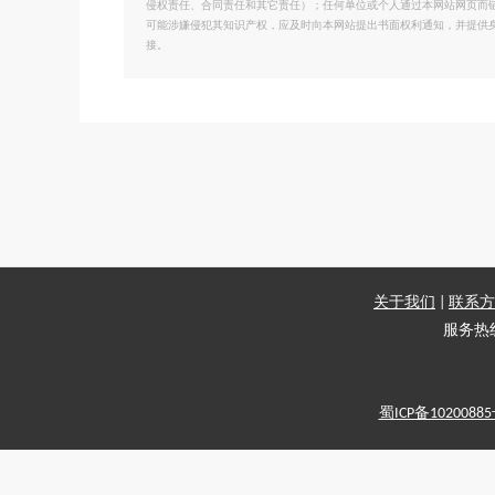
侵权责任、合同责任和其它责任）；任何单位或个人通过本网站网页而
可能涉嫌侵犯其知识产权，应及时向本网站提出书面权利通知，并提供
接。
关于我们
|
联系方
服务热线：
蜀ICP备1020088