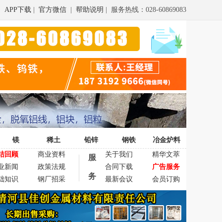
APP下载
|
官方微信
|
帮助说明
| 服务热线：028-60869083
镁
稀土
铅锌
钢铁
冶金炉料
结回顾
商业资料
关于我们
精华文萃
服
业新闻
政策法规
合同下载
广告服务
务
础知识
钢厂招采
最新会议
会员订购