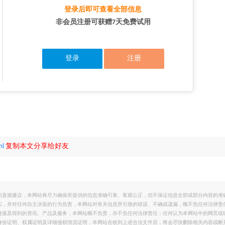
登录后即可查看全部信息
非会员注册可获赠7天免费试用
登录
注册
ml
复制本文分享给好友
的直接建议，本网站将尽力确保所提供的信息准确可靠、客观公正，但不保证信息全部或部分内容的准
实，并对任何自主决策的行为负责，本网站对有关信息所引致的错误、不确或遗漏，概不负任何法律责
链接及得到的资讯、产品及服务，本网站概不负责，亦不负任何法律责任；任何认为本网站中的网页或
身份证明、权属证明及详细侵权情况证明，本网站在收到上述合法文件后，将会尽快删除相关内容或断