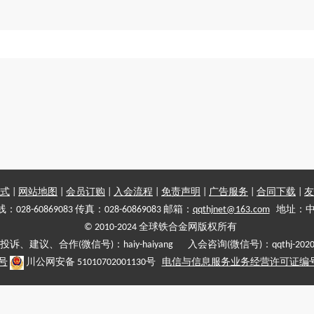
式
|
网站地图
|
会员订购
|
入会流程
|
免责声明
|
广告服务
|
合同下载
|
友
028-60869083 传真：028-60869083 邮箱：
qqthjnet@163.com
地址：中
© 2010-2024 全球铁合金网版权所有
投诉、建议、合作(微信号)：haiy-haiyang 入会咨询(微信号)：qqthj-202
5号
川公网安备 51010702001130号
电信与信息服务业务经营许可证编号:川B