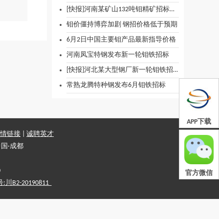
[快报]河南某矿山132吨钼精矿招标出货预告
钼价僵持博弈加剧 钢招价格低于预期
6月2日中国主要钼产品最新指导价格
河南凤宝特钢发布新一轮钼铁招标
[快报]河北某大型钢厂新一轮钼铁招标启动
常熟龙腾特种钢发布6月钼铁招标
APP下载
情链接
|
诚聘英才
国·成都
0
官方微信
2-20190811