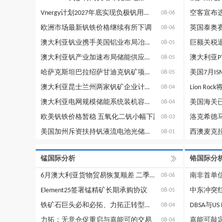
Vnergy计划2027年底实现负极钒用量降低50%
08-06
欧洲市场最新钒铁价格继续有所下调
08-06
澳大利亚钒业携手美国铝业布局冶炼厂大型全钒液流储能系统
巨额关税
08-05
澳大利亚钒产业加速布局储能供应链 短期成本与价格风险仍存
08-05
哈萨克斯坦巴拉绍萨甘迪克钒矿项目战略布局提速
08-05
澳大利亚昆士兰州两家钒矿企业计划最迟明年启动生产
08-04
澳大利亚电网规模储能系统装机容量首次突破9GW
美国海关已
08-04
欧美钒铁价格暂稳 五氧化二钒小幅下跌
08-03
美国加州斥资扶持钒液流电池光储一体化示范项目
08-01
锰国际分析
铬国际分
6月澳大利亚货物贸易恢复顺差 二季度GDP或受外贸拖累
08-06
Element25签署锰精矿长期承购协议
08-05
铁矿石巨头必和必拓、力拓正转型成为铜企
08-04
力拓：无意仓促重启与嘉能可的交易
08-04