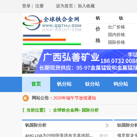
登录
|
注册
设为首页
|
加入收藏
钒
钛
出厂价格
价
国内价格
格
国际价格
首页
钒分站
钛分站
钨分站
网站公告：
2026年端午节放假通知
〖当前位置〗：
全球铁合金网
> 国际分析
钒国际分析
钛国际分
AMG LIVA为沙特阿美塔布克基地部署钒锂混合储能系统
08-07