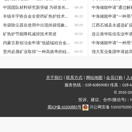
中国团队材料研究新突破 为研发长寿命、高电压电池奠定理论基础
06-24
丰镇丰宇铁合金全密闭矿热炉技术改造的核心环节
06-22
布袋除尘器在使用中出现掉袋现象的原因分析
06-09
矿热炉节能降耗减排技术简述
05-01
内蒙古新创冶金申请“低硫锰硅合金及其生产方法”专利
04-25
贵州必晟矿业取得“一种高效率的硅锰合金用电炉抓渣机”专利
04-25
关于我们
|
联系方式
|
网站地图
|
会员订购
|
入
服务热线：028-60869083 传真：028-6
© 2010
投诉、建议、合作(微信号)：haiy-
蜀ICP备10200885号
川公网安备 5101070200