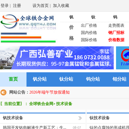
登录
|
注册
设为首页
|
加入收藏
钒
钛
钨
出厂价格
走势图表
价
国内价格
钢厂招标
格
国际价格
价格数据
首页
钒分站
钛分站
钨分站
钼分站
网站公告：
2026年端午节放假通知
〖当前位置〗：
全球铁合金网
> 技术设备
钒技术设备
钛技术设备
韩国开发钒电解液生产新工艺：生产时间缩短67%，破解全钒液流电池商业化关键瓶颈
钛的点腐蚀的形成机
08-07