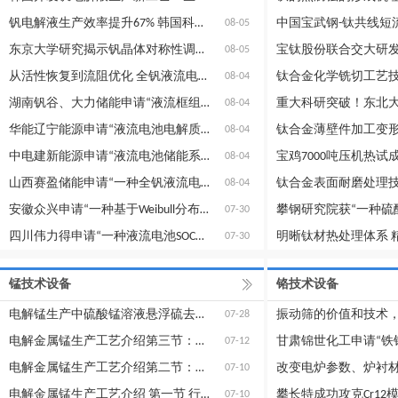
钒电解液生产效率提升67% 韩国科学技术院开发出新型工艺
08-05
东京大学研究揭示钒晶体对称性调控氢原子量子行为的内在机制
08-05
从活性恢复到流阻优化 全钒液流电池专利密集落地释放技术提速信号
钛合金化学铣切工艺
08-04
湖南钒谷、大力储能申请“液流框组件及其组成的电堆”专利
08-04
华能辽宁能源申请“液流电池电解质活性恢复方法”专利
08-04
中电建新能源申请“液流电池储能系统的协调控制方法、装置和电子设备”专利
08-04
山西赛盈储能申请“一种全钒液流电池的电解液流道结构”专利
钛合金表面耐磨处理
08-04
安徽众兴申请“一种基于Weibull分布的全钒液流电池变电站过载协同调控方法及系统”专利
07-30
四川伟力得申请“一种液流电池SOC的估算装置、估算系统及估算方法”专利
07-30
锰技术设备
铬技术设备
电解锰生产中硫酸锰溶液悬浮硫去除方法
振动筛的价值和技术
07-28
电解金属锰生产工艺介绍第三节：湿法冶金提取锰——锰矿的预焙烧浸出
07-12
电解金属锰生产工艺介绍第二节：湿法冶金提取锰——碳酸锰矿的直接酸浸
07-10
电解金属锰生产工艺介绍 第一节 行业概况与整体生产流程
07-10