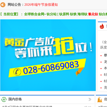
网站公告：
2026年端午节放假通知
〖当前位置〗：
全球铁合金网
>
钛分站
[
钛原料
钛铁
海绵钛
氯化钛
钛白
《全
跃度
>
国内价格