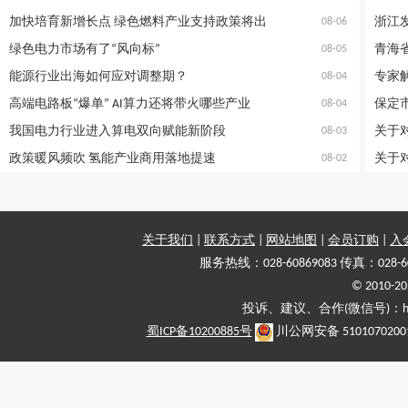
加快培育新增长点 绿色燃料产业支持政策将出
08-06
绿色电力市场有了“风向标”
青海
08-05
能源行业出海如何应对调整期？
专家
08-04
高端电路板“爆单” AI算力还将带火哪些产业
08-04
我国电力行业进入算电双向赋能新阶段
08-03
政策暖风频吹 氢能产业商用落地提速
08-02
关于我们
|
联系方式
|
网站地图
|
会员订购
|
入
服务热线：028-60869083 传真：028-6
© 2010
投诉、建议、合作(微信号)：haiy-
蜀ICP备10200885号
川公网安备 5101070200