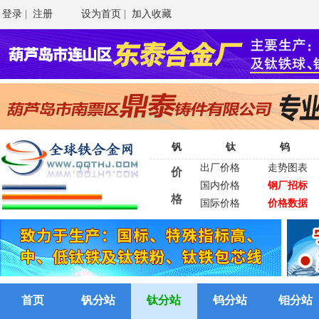
登录
|
注册
设为首页
|
加入收藏
钒
钛
钨
出厂价格
走势图表
价
国内价格
钢厂招标
格
国际价格
价格数据
首页
钒分站
钛分站
钨分站
钼分站