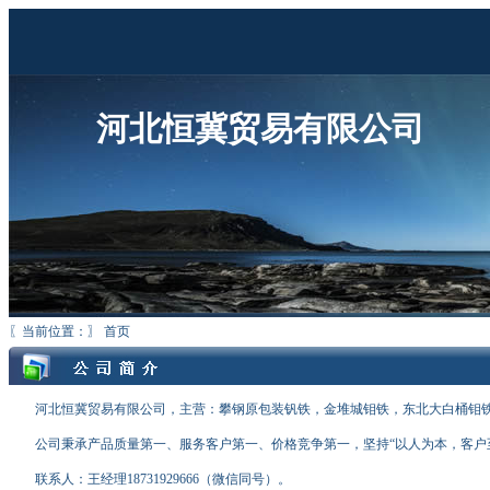
河北恒冀贸易有限公司
〖当前位置：〗 首页
河北恒冀贸易有限公司，主营：攀钢原包装钒铁，金堆城钼铁，东北大白桶钼铁，
公司秉承产品质量第一、服务客户第一、价格竞争第一，坚持“以人为本，客户至
联系人：王经理18731929666（微信同号）。