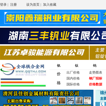
登录
|
注册
设为首页
|
加入收藏
钒
钛
钨
出厂价格
走势图表
价
国内价格
钢厂招标
格
国际价格
价格数据