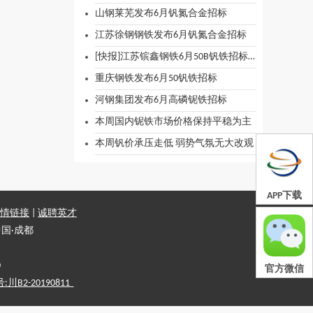
山钢莱芜发布6月钒氮合金招标
江苏徐钢钢铁发布6月钒氮合金招标
[快报]江苏镔鑫钢铁6月50B钒铁招标价格
重庆钢铁发布6月50钒铁招标
河钢集团发布6月高磷铌铁招标
本周国内铌铁市场价格保持平稳为主
本周钒价承压走低 弱势气氛无大改观
APP下载
情链接
|
诚聘英才
国·成都
0
官方微信
2-20190811