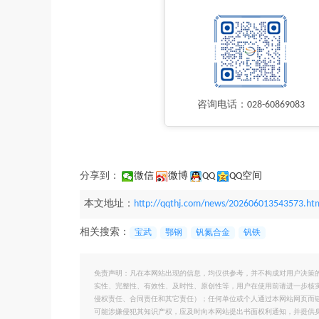
咨询电话：028-60869083
分享到：
微信
微博
QQ
QQ空间
本文地址：
http://qqthj.com/news/202606013543573.ht
相关搜索：
宝武
鄂钢
钒氮合金
钒铁
免责声明：凡在本网站出现的信息，均仅供参考，并不构成对用户决策
实性、完整性、有效性、及时性、原创性等，用户在使用前请进一步核
侵权责任、合同责任和其它责任）；任何单位或个人通过本网站网页而
可能涉嫌侵犯其知识产权，应及时向本网站提出书面权利通知，并提供