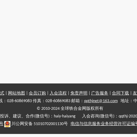
式
|
网站地图
|
会员订购
|
入会流程
|
免责声明
|
广告服务
|
合同下载
|
友
028-60869083 传真：028-60869083 邮箱：
qqthjnet@163.com
地址：中
© 2010-2024 全球铁合金网版权所有
投诉、建议、合作(微信号)：haiy-haiyang 入会咨询(微信号)：qqthj-202
5号
川公网安备 51010702001130号
电信与信息服务业务经营许可证编号:川B