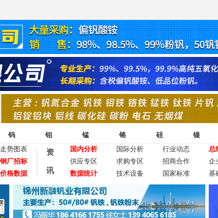
钨
钼
锰
铬
硅
镍
走势图表
国内分析
国际分析
行业动态
总
资
钢厂招标
供应专区
求购专区
招商合作
企
讯
价格数据
数据统计
技术设备
国家标准
基