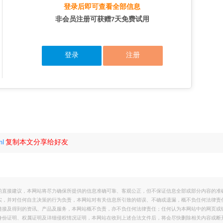
登录后即可查看全部信息
非会员注册可获赠7天免费试用
登录
注册
ml
复制本文分享给好友
的直接建议，本网站将尽力确保所提供的信息准确可靠、客观公正，但不保证信息全部或部分内容的准
实，并对任何自主决策的行为负责，本网站对有关信息所引致的错误、不确或遗漏，概不负任何法律责
链接及得到的资讯、产品及服务，本网站概不负责，亦不负任何法律责任；任何认为本网站中的网页或
身份证明、权属证明及详细侵权情况证明，本网站在收到上述合法文件后，将会尽快删除相关内容或断