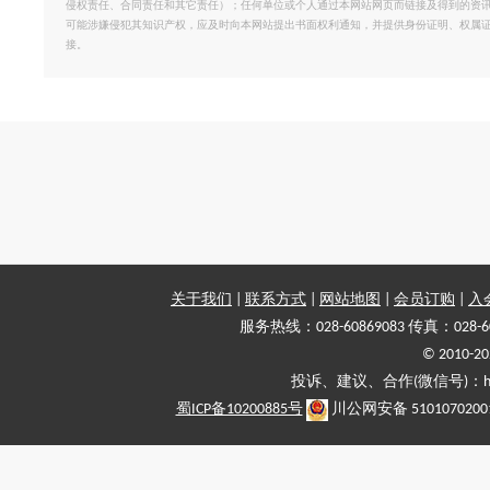
侵权责任、合同责任和其它责任）；任何单位或个人通过本网站网页而链接及得到的资
可能涉嫌侵犯其知识产权，应及时向本网站提出书面权利通知，并提供身份证明、权属
接。
关于我们
|
联系方式
|
网站地图
|
会员订购
|
入
服务热线：028-60869083 传真：028-6
© 2010
投诉、建议、合作(微信号)：haiy-
蜀ICP备10200885号
川公网安备 5101070200