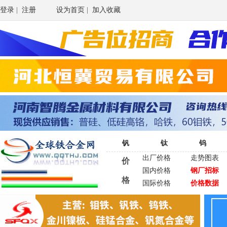
登录
|
注册
设为首页
|
加入收藏
钒
钛
钨
出厂价格
走势图表
价
国内价格
钢厂招标
格
国际价格
价格数据