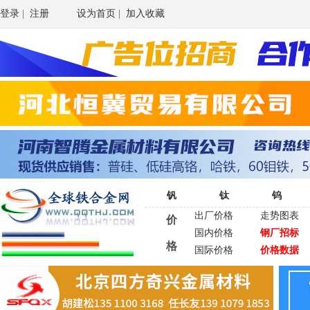
登录
|
注册
设为首页
|
加入收藏
钒
钛
钨
出厂价格
走势图表
价
国内价格
钢厂招标
格
国际价格
价格数据