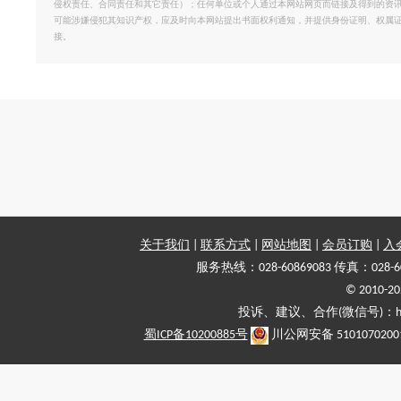
侵权责任、合同责任和其它责任）；任何单位或个人通过本网站网页而链接及得到的资
可能涉嫌侵犯其知识产权，应及时向本网站提出书面权利通知，并提供身份证明、权属
接。
关于我们
|
联系方式
|
网站地图
|
会员订购
|
入
服务热线：028-60869083 传真：028-6
© 2010
投诉、建议、合作(微信号)：haiy-
蜀ICP备10200885号
川公网安备 5101070200