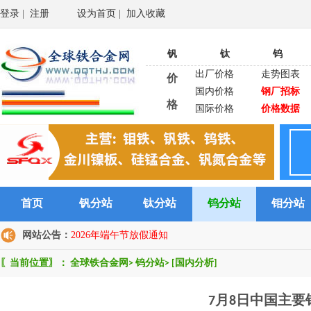
登录
|
注册
设为首页
|
加入收藏
钒
钛
钨
出厂价格
走势图表
价
国内价格
钢厂招标
格
国际价格
价格数据
首页
钒分站
钛分站
钨分站
钼分站
网站公告：
2026年端午节放假通知
〖当前位置〗：
全球铁合金网
>
钨分站
>
[国内分析]
7月8日中国主