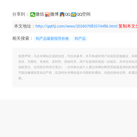
分享到：
微信
微博
QQ
QQ空间
本文地址：
http://qqthj.com/news/202607083574486.html
复制本文
相关搜索：
钨产品最新指导价格
钨产品
免责声明：凡在本网站出现的信息，均仅供参考，并不构成对用户决策的直接建议，本
实性、完整性、有效性、及时性、原创性等，用户在使用前请进一步核实，并对任何自
侵权责任、合同责任和其它责任）；任何单位或个人通过本网站网页而链接及得到的资
可能涉嫌侵犯其知识产权，应及时向本网站提出书面权利通知，并提供身份证明、权属
接。