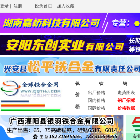
登录
|
注册
设为首页
|
加入收藏
钒
钛
钨
出厂价格
走势图表
价
国内价格
钢厂招标
格
国际价格
价格数据