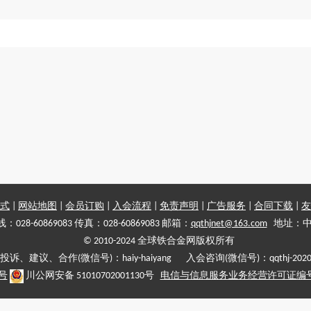
式
|
网站地图
|
会员订购
|
入会流程
|
免责声明
|
广告服务
|
合同下载
|
友
028-60869083 传真：028-60869083 邮箱：
qqthjnet@163.com
地址：中
© 2010-2024 全球铁合金网版权所有
投诉、建议、合作(微信号)：haiy-haiyang 入会咨询(微信号)：qqthj-202
5号
川公网安备 51010702001130号
电信与信息服务业务经营许可证编号:川B