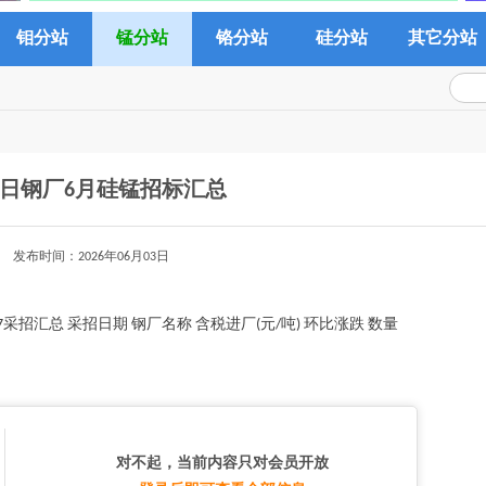
钼分站
锰分站
铬分站
硅分站
其它分站
3日钢厂6月硅锰招标汇总
发布时间：2026年06月03日
采招汇总 采招日期 钢厂名称 含税进厂(元/吨) 环比涨跌 数量
对不起，当前内容只对会员开放