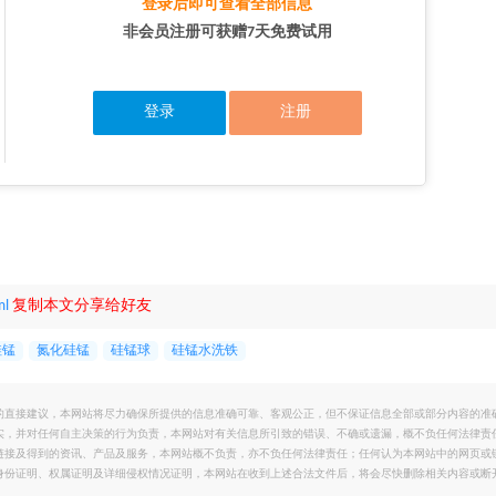
登录后即可查看全部信息
非会员注册可获赠7天免费试用
登录
注册
ml
复制本文分享给好友
硅锰
氮化硅锰
硅锰球
硅锰水洗铁
的直接建议，本网站将尽力确保所提供的信息准确可靠、客观公正，但不保证信息全部或部分内容的准
实，并对任何自主决策的行为负责，本网站对有关信息所引致的错误、不确或遗漏，概不负任何法律责
链接及得到的资讯、产品及服务，本网站概不负责，亦不负任何法律责任；任何认为本网站中的网页或
身份证明、权属证明及详细侵权情况证明，本网站在收到上述合法文件后，将会尽快删除相关内容或断