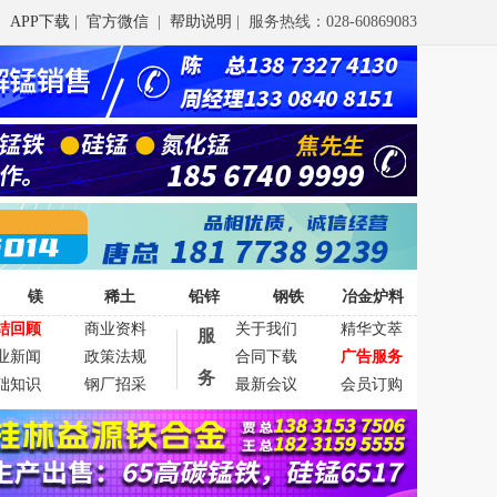
APP下载
|
官方微信
|
帮助说明
| 服务热线：028-60869083
镁
稀土
铅锌
钢铁
冶金炉料
结回顾
商业资料
关于我们
精华文萃
服
业新闻
政策法规
合同下载
广告服务
务
础知识
钢厂招采
最新会议
会员订购