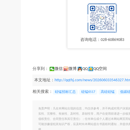
咨询电话：028-60869083
分享到：
微信
微博
QQ
QQ空间
本文地址：
http://qqthj.com/news/202606033546327.ht
相关搜索：
硅锰招标汇总
硅锰6517
高硅硅锰
低碳
免责声明：凡在本网站出现的信息，均仅供参考，并不构成对用户决策
实性、完整性、有效性、及时性、原创性等，用户在使用前请进一步核
侵权责任、合同责任和其它责任）；任何单位或个人通过本网站网页而
可能涉嫌侵犯其知识产权，应及时向本网站提出书面权利通知，并提供
接。