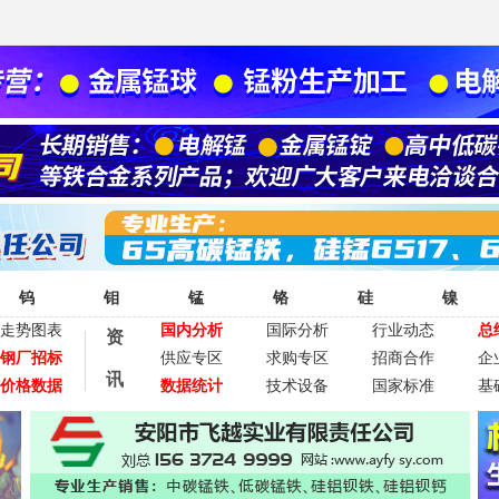
钨
钼
锰
铬
硅
镍
走势图表
国内分析
国际分析
行业动态
总
资
钢厂招标
供应专区
求购专区
招商合作
企
讯
价格数据
数据统计
技术设备
国家标准
基