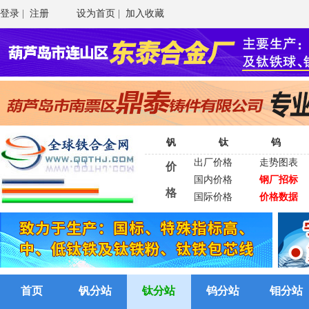
登录
|
注册
设为首页
|
加入收藏
钒
钛
钨
出厂价格
走势图表
价
国内价格
钢厂招标
格
国际价格
价格数据
首页
钒分站
钛分站
钨分站
钼分站