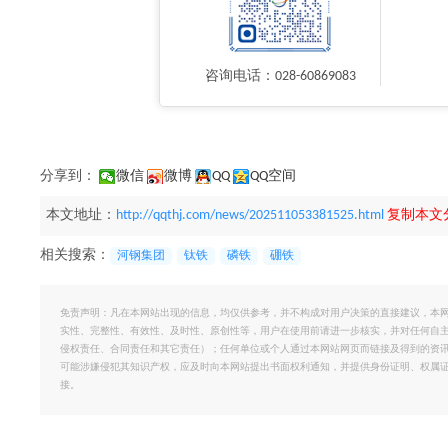
咨询电话：028-60869083
分享到：
微信
微博
QQ
QQ空间
本文地址：
http://qqthj.com/news/202511053381525.html
复制本文
相关搜索：
河钢集团
钛铁
磷铁
硼铁
免责声明：凡在本网站出现的信息，均仅供参考，并不构成对用户决策的直接建议，本
实性、完整性、有效性、及时性、原创性等，用户在使用前请进一步核实，并对任何自
侵权责任、合同责任和其它责任）；任何单位或个人通过本网站网页而链接及得到的资
可能涉嫌侵犯其知识产权，应及时向本网站提出书面权利通知，并提供身份证明、权属
接。