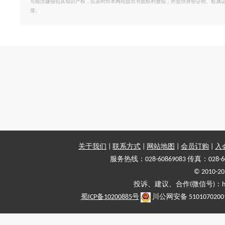
可能涉嫌侵犯其知识产权，应及时向本网站提出书面权利通知，并提供身份证明、权属
接。
关于我们
|
联系方式
|
网站地图
|
会员订购
|
入
服务热线：028-60869083 传真：028-6
© 2010
投诉、建议、合作(微信号)：haiy-
蜀ICP备10200885号
川公网安备 5101070200