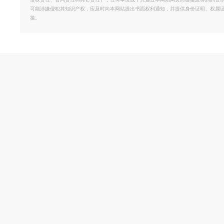
侵权责任、合同责任和其它责任）；任何单位或个人通过本网站网页而链接及得到的资
可能涉嫌侵犯其知识产权，应及时向本网站提出书面权利通知，并提供身份证明、权属
接。