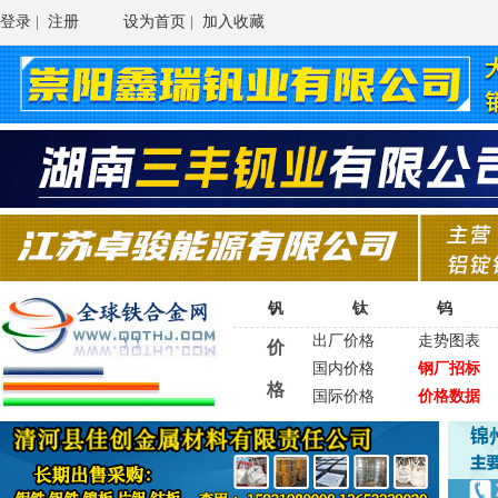
登录
|
注册
设为首页
|
加入收藏
钒
钛
钨
出厂价格
走势图表
价
国内价格
钢厂招标
格
国际价格
价格数据