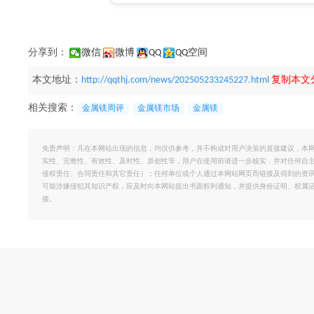
分享到：
微信
微博
QQ
QQ空间
本文地址：
http://qqthj.com/news/202505233245227.html
复制本文
相关搜索：
金属镁周评
金属镁市场
金属镁
免责声明：凡在本网站出现的信息，均仅供参考，并不构成对用户决策的直接建议，本
实性、完整性、有效性、及时性、原创性等，用户在使用前请进一步核实，并对任何自
侵权责任、合同责任和其它责任）；任何单位或个人通过本网站网页而链接及得到的资
可能涉嫌侵犯其知识产权，应及时向本网站提出书面权利通知，并提供身份证明、权属
接。