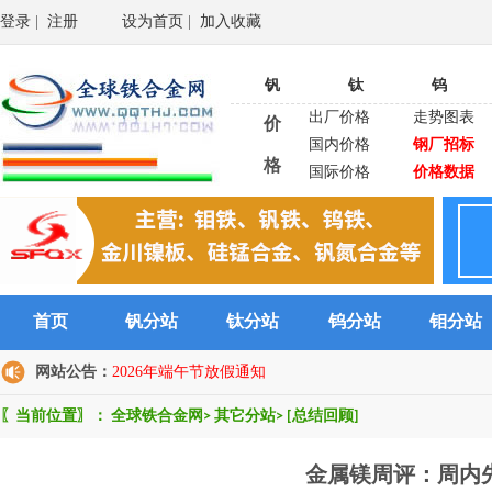
登录
|
注册
设为首页
|
加入收藏
钒
钛
钨
出厂价格
走势图表
价
国内价格
钢厂招标
格
国际价格
价格数据
首页
钒分站
钛分站
钨分站
钼分站
网站公告：
2026年端午节放假通知
〖当前位置〗：
全球铁合金网
>
其它分站
>
[总结回顾]
金属镁周评：周内