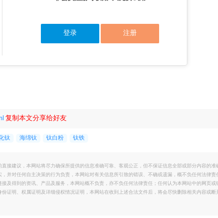
登录
注册
ml
复制本文分享给好友
化钛
海绵钛
钛白粉
钛铁
的直接建议，本网站将尽力确保所提供的信息准确可靠、客观公正，但不保证信息全部或部分内容的准
实，并对任何自主决策的行为负责，本网站对有关信息所引致的错误、不确或遗漏，概不负任何法律责
链接及得到的资讯、产品及服务，本网站概不负责，亦不负任何法律责任；任何认为本网站中的网页或
身份证明、权属证明及详细侵权情况证明，本网站在收到上述合法文件后，将会尽快删除相关内容或断