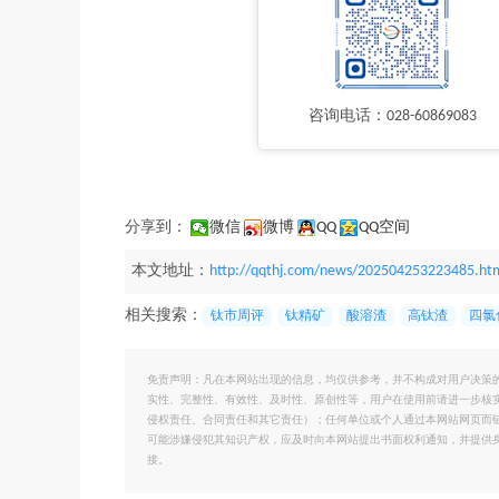
咨询电话：028-60869083
分享到：
微信
微博
QQ
QQ空间
本文地址：
http://qqthj.com/news/202504253223485.ht
相关搜索：
钛市周评
钛精矿
酸溶渣
高钛渣
四氯
免责声明：凡在本网站出现的信息，均仅供参考，并不构成对用户决策
实性、完整性、有效性、及时性、原创性等，用户在使用前请进一步核
侵权责任、合同责任和其它责任）；任何单位或个人通过本网站网页而
可能涉嫌侵犯其知识产权，应及时向本网站提出书面权利通知，并提供
接。