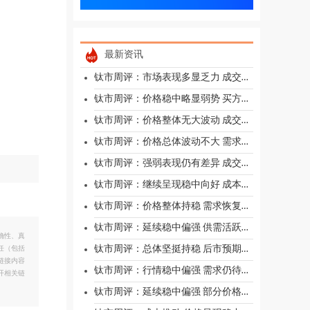
最新资讯
钛市周评：市场表现多显乏力 成交需求跟进不足
钛市周评：价格稳中略显弱势 买方情绪较为谨慎
钛市周评：价格整体无大波动 成交需求仍较一般
钛市周评：价格总体波动不大 需求起色仍有限
钛市周评：强弱表现仍有差异 成交需求仍一般
钛市周评：继续呈现稳中向好 成本支撑较强
钛市周评：价格整体持稳 需求恢复依旧偏慢
钛市周评：延续稳中偏强 供需活跃度仍待提升
确性、真
钛市周评：总体坚挺持稳 后市预期信心偏强
任（包括
链接内容
钛市周评：行情稳中偏强 需求仍待进一步恢复
开相关链
钛市周评：延续稳中偏强 部分价格小幅回升