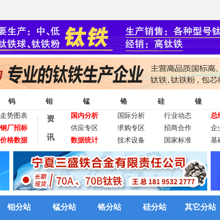
钨
钼
锰
铬
硅
镍
走势图表
国内分析
国际分析
行业动态
总
资
钢厂招标
供应专区
求购专区
招商合作
企
讯
价格数据
数据统计
技术设备
国家标准
基
钼分站
锰分站
铬分站
硅分站
其它分站