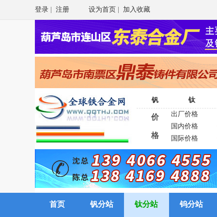
登录
|
注册
设为首页
|
加入收藏
钒
钛
出厂价格
价
国内价格
格
国际价格
首页
钒分站
钛分站
钨分站