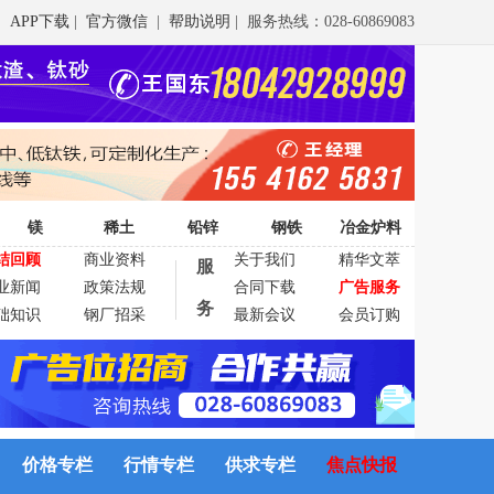
APP下载
|
官方微信
|
帮助说明
| 服务热线：028-60869083
镁
稀土
铅锌
钢铁
冶金炉料
结回顾
商业资料
关于我们
精华文萃
服
业新闻
政策法规
合同下载
广告服务
务
础知识
钢厂招采
最新会议
会员订购
价格专栏
行情专栏
供求专栏
焦点快报