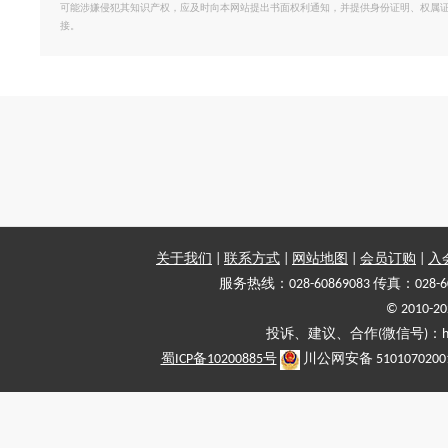
可能涉嫌侵犯其知识产权，应及时向本网站提出书面权利通知，并提供身份证明、权属
接。
关于我们
|
联系方式
|
网站地图
|
会员订购
|
入
服务热线：028-60869083 传真：028-6
© 2010
投诉、建议、合作(微信号)：haiy-
蜀ICP备10200885号
川公网安备 5101070200