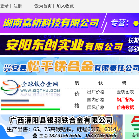
登录
|
注册
设为首页
|
加入收藏
钒
钛
钨
出厂价格
走势图表
价
国内价格
钢厂招标
格
国际价格
价格数据