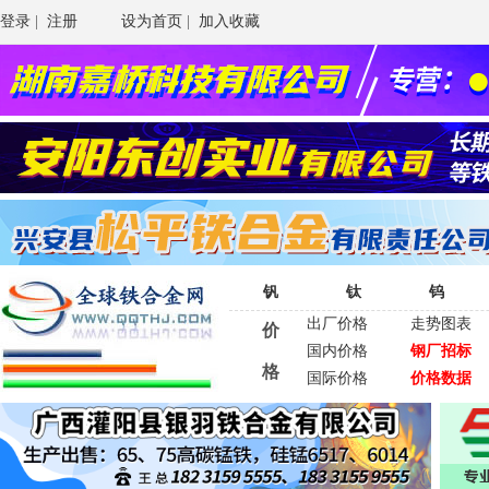
登录
|
注册
设为首页
|
加入收藏
钒
钛
钨
出厂价格
走势图表
价
国内价格
钢厂招标
格
国际价格
价格数据