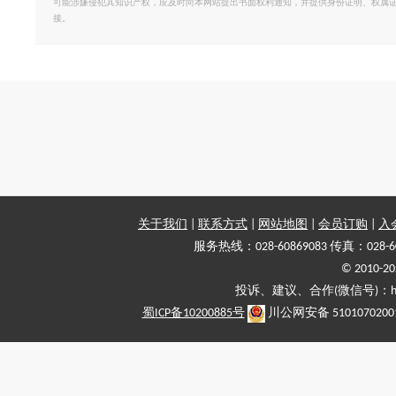
可能涉嫌侵犯其知识产权，应及时向本网站提出书面权利通知，并提供身份证明、权属
接。
关于我们
|
联系方式
|
网站地图
|
会员订购
|
入
服务热线：028-60869083 传真：028-6
© 2010
投诉、建议、合作(微信号)：haiy-
蜀ICP备10200885号
川公网安备 5101070200